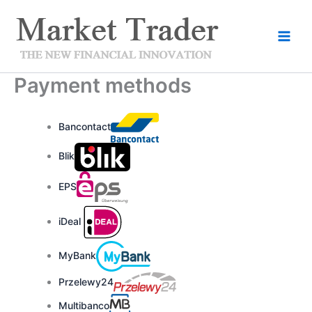
Skip
to
content
Payment methods
Bancontact
Blik
EPS
iDeal
MyBank
Przelewy24
Multibanco